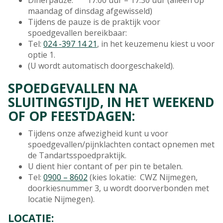
Dinerpauze: 17.00 uur – 17.30 uur (alleen op
maandag of dinsdag afgewisseld)
Tijdens de pauze is de praktijk voor
spoedgevallen bereikbaar:
Tel:
024 -397 14 21
, in het keuzemenu kiest u voor
optie 1.
(U wordt automatisch doorgeschakeld).
SPOEDGEVALLEN NA
SLUITINGSTIJD, IN HET WEEKEND
OF OP FEESTDAGEN:
Tijdens onze afwezigheid kunt u voor
spoedgevallen/pijnklachten contact opnemen met
de Tandartsspoedpraktijk.
U dient hier contant of per pin te betalen.
Tel:
0900 – 8602
(kies lokatie: CWZ Nijmegen,
doorkiesnummer 3, u wordt doorverbonden met
locatie Nijmegen).
LOCATIE: